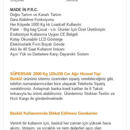
MADE İN P.R.C.
Doğru Tartım ve Kararlı Tartım
Dara Alabilme Fonksiyonu
Her Köşede 1000 Kg lık Loadcell Kullanılır.
Palet - Big bag Çuval - v.b. Ürünler İçin Özel Üretilmiştir.
Endüstriyel Kullanıma Uygun CE Belgeli
Kolay Okunabilir LCD Gösterge
Elektrostatik Fırın Boyalı Gövde
Akü ile 40 Saat Kullanım İmkanı
Aşırı Yük ve Darbelere Karşı Dayanıklı Sistem
SÜPERSAN 2000 Kg 120x150 Cm Ağır Hizmet Tipi
Baskül
ürününü sitemiz üzerinden sipariş verebileceğiniz gibi,
telefon numaralarımızdan bize ulaşarak Telefonla Sipariş
verebilirsiniz. Anlaşmalı banka kredi kartları ile 6 Taksit
imkanıyla bu ürünü alabilirsiniz. Ürünlerimiz Stoktan Teslim ve
Hızlı Kargo ile gönderilmektedir.
Baskül Kullanımında Dikkat Edilmesi Gerekenler
Verimli bir kullanım için, baskül her zaman için yüksek hava
akımı, titreşim, ve sıcaklık ve nem değerleri aşırı olan