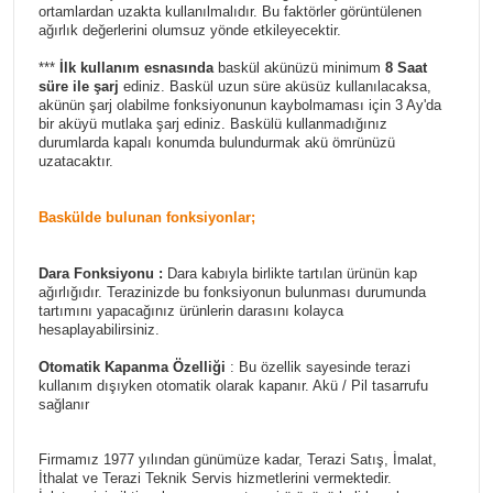
ortamlardan uzakta kullanılmalıdır. Bu faktörler görüntülenen
ağırlık değerlerini olumsuz yönde etkileyecektir.
***
İlk kullanım esnasında
baskül akünüzü minimum
8 Saat
süre ile şarj
ediniz. Baskül uzun süre aküsüz kullanılacaksa,
akünün şarj olabilme fonksiyonunun kaybolmaması için 3 Ay'da
bir aküyü mutlaka şarj ediniz. Baskülü kullanmadığınız
durumlarda kapalı konumda bulundurmak akü ömrünüzü
uzatacaktır.
Baskülde bulunan fonksiyonlar;
Dara Fonksiyonu :
Dara kabıyla birlikte tartılan ürünün kap
ağırlığıdır. Terazinizde bu fonksiyonun bulunması durumunda
tartımını yapacağınız ürünlerin darasını kolayca
hesaplayabilirsiniz.
Otomatik Kapanma Özelliği
: Bu özellik sayesinde terazi
kullanım dışıyken otomatik olarak kapanır. Akü / Pil tasarrufu
sağlanır
Firmamız 1977 yılından günümüze kadar, Terazi Satış, İmalat,
İthalat ve Terazi Teknik Servis hizmetlerini vermektedir.