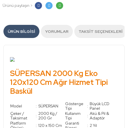
Ürünü paylaşın >
ÜRÜN BILGISI
YORUMLAR
TAKSIT SEÇENEKLERI
SÜPERSAN 2000 Kg Eko
120x120 Cm Ağır Hizmet Tipi
Baskül
Gösterge
Büyük LCD
Model
:
SÜPERSAN
:
Tipi
Panel
Çeker /
2000 Kg /
Kullanım
Akü & Pil &
:
:
Taksimat
200 Gr
Tipi
Adaptör
Platform
Garanti
:
120 x 150 Cm
:
2 Yıl
Ölçüsü
Süresi