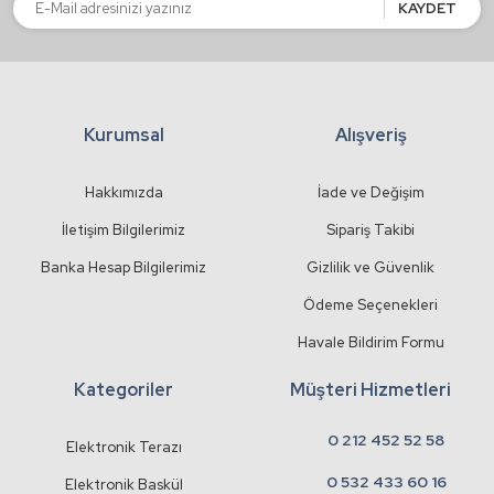
Bu ürüne benzer farklı alternatifler olmalı.
KAYDET
Kurumsal
Alışveriş
Gönder
Hakkımızda
İade ve Değişim
İletişim Bilgilerimiz
Sipariş Takibi
Banka Hesap Bilgilerimiz
Gizlilik ve Güvenlik
Ödeme Seçenekleri
Havale Bildirim Formu
Kategoriler
Müşteri Hizmetleri
0 212 452 52 58
Elektronik Terazı
0 532 433 60 16
Elektronik Baskül