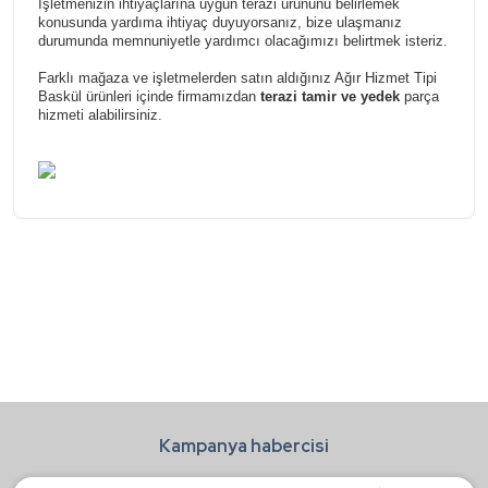
İşletmenizin ihtiyaçlarına uygun terazi ürününü belirlemek
konusunda yardıma ihtiyaç duyuyorsanız, bize ulaşmanız
durumunda memnuniyetle yardımcı olacağımızı belirtmek isteriz.
Farklı mağaza ve işletmelerden satın aldığınız Ağır Hizmet Tipi
Baskül ürünleri içinde firmamızdan
terazi tamir ve yedek
parça
hizmeti alabilirsiniz.
Bu ürünün fiyat bilgisi, resim, ürün açıklamalarında ve diğer
konularda yetersiz gördüğünüz noktaları öneri formunu
Bu ürüne ilk yorumu siz yapın!
kullanarak tarafımıza iletebilirsiniz.
Görüş ve önerileriniz için teşekkür ederiz.
Yorum Yaz
Ürün resmi kalitesiz, bozuk veya görüntülenemiyor.
Ürün açıklamasında eksik bilgiler bulunuyor.
Ürün bilgilerinde hatalar bulunuyor.
Kampanya habercisi
Ürün fiyatı diğer sitelerden daha pahalı.