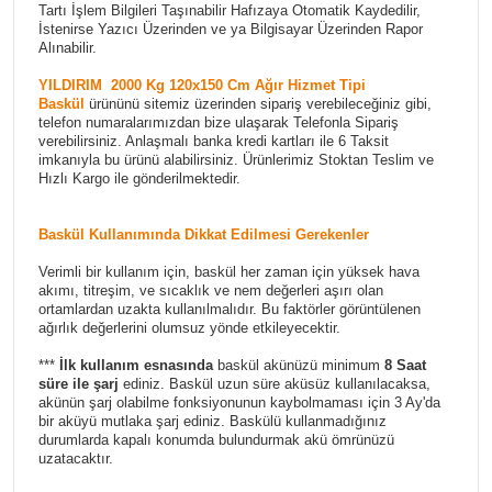
Tartı İşlem Bilgileri Taşınabilir Hafızaya Otomatik Kaydedilir,
İstenirse Yazıcı Üzerinden ve ya Bilgisayar Üzerinden Rapor
Alınabilir.
YILDIRIM 2000 Kg 120x150 Cm Ağır Hizmet Tipi
Baskül
ürününü sitemiz üzerinden sipariş verebileceğiniz gibi,
telefon numaralarımızdan bize ulaşarak Telefonla Sipariş
verebilirsiniz. Anlaşmalı banka kredi kartları ile 6 Taksit
imkanıyla bu ürünü alabilirsiniz. Ürünlerimiz Stoktan Teslim ve
Hızlı Kargo ile gönderilmektedir.
Baskül Kullanımında Dikkat Edilmesi Gerekenler
Verimli bir kullanım için, baskül her zaman için yüksek hava
akımı, titreşim, ve sıcaklık ve nem değerleri aşırı olan
ortamlardan uzakta kullanılmalıdır. Bu faktörler görüntülenen
ağırlık değerlerini olumsuz yönde etkileyecektir.
***
İlk kullanım esnasında
baskül akünüzü minimum
8 Saat
süre ile şarj
ediniz. Baskül uzun süre aküsüz kullanılacaksa,
akünün şarj olabilme fonksiyonunun kaybolmaması için 3 Ay'da
bir aküyü mutlaka şarj ediniz. Baskülü kullanmadığınız
durumlarda kapalı konumda bulundurmak akü ömrünüzü
uzatacaktır.