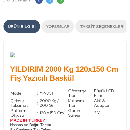
Ürünü paylaşın >
ÜRÜN BILGISI
YORUMLAR
TAKSIT SEÇENEKLERI
YILDIRIM 2000 Kg 120x150 Cm
Fiş Yazıcılı Baskül
Gösterge
Büyük LCD
Model
:
YP-301
:
Tipi
Panel
Çeker /
2000 Kg /
Kullanım
Akü &
:
:
Taksimat
200 Gr
Tipi
Adaptör
Platform
Garanti
:
120 x 150 Cm
:
2 Yıl
Ölçüsü
Süresi
MADE İN TURKEY
Hassas ve Doğru Tartım
Su Geçirmez Tuş Takımı