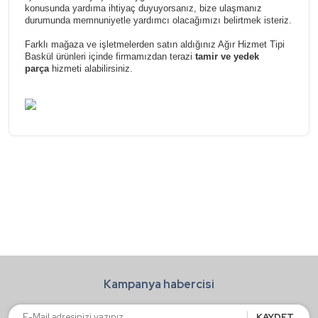
konusunda yardıma ihtiyaç duyuyorsanız, bize ulaşmanız
durumunda memnuniyetle yardımcı olacağımızı belirtmek isteriz.
Farklı mağaza ve işletmelerden satın aldığınız Ağır Hizmet Tipi
Baskül ürünleri içinde firmamızdan terazi
tamir ve yedek
parça
hizmeti alabilirsiniz.
Bu ürünün fiyat bilgisi, resim, ürün açıklamalarında ve diğer
konularda yetersiz gördüğünüz noktaları öneri formunu
Bu ürüne ilk yorumu siz yapın!
kullanarak tarafımıza iletebilirsiniz.
Görüş ve önerileriniz için teşekkür ederiz.
Yorum Yaz
Ürün resmi kalitesiz, bozuk veya görüntülenemiyor.
Ürün açıklamasında eksik bilgiler bulunuyor.
Ürün bilgilerinde hatalar bulunuyor.
Kampanya habercisi
Ürün fiyatı diğer sitelerden daha pahalı.
Bu ürüne benzer farklı alternatifler olmalı.
KAYDET