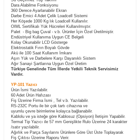
Dara Alabilme Fonksiyonu
360 Derece Ayarlanabilir Ekran
Darbe Emici 4 Adet Çelik Loadcell Sistemi
Her Köşede 1000 Kg lık Loadcell Kullanılır.
OIML Sertifikalı Yük Hücreleri Kullanılmıştır.
Palet - Big bag Çuval - v.b. Ürünler İçin Özel Üretilmiştir.
Endüstriyel Kullanıma Uygun CE Belgeli
Kolay Okunabilir LCD Gösterge
Elektrostatik Fırın Boyalı Gövde
Akü ile 100 Saat Kullanım İmkanı
Aşırı Yük ve Darbelere Karşı Dayanıklı Sistem
Ağır Sanayi Şartlarına Uygun Özel Üretim
Türkiye Genelinde Tüm İllerde Yetkili Teknik Servisimiz
Vardır.
YP-101 Yazıcı
Ürün İsmi Yazılabilir.
60 Adet Ürün Hafızası
Fiş Üzerine Firma İsmi , Tel v.b. Yazılabilir.
RS-232C Portu ile bir çok tartı cihazına ve
uyumlu çevre birimlerine kolayca bağlanabilir.
Kablolu ve ya isteğe göre Kablosuz (Opsiyon) İletişim Yapabilir.
Termal Tip Yazıcı ile 57 mm Genişlikte Rulo Üzerine 24 karakter
/satır yazılabilir.
Ağırlık ve Parça Sayılarını Ürünlere Göre Üst Üste Toplayarak
Fiş Çıktısı Üzerine Raporu Verir.