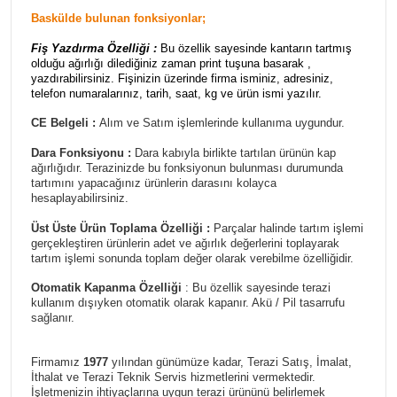
Baskülde bulunan fonksiyonlar;
Fiş Yazdırma Özelliği :
Bu özellik sayesinde kantarın tartmış
olduğu ağırlığı dilediğiniz zaman print tuşuna basarak ,
yazdırabilirsiniz. Fişinizin üzerinde firma isminiz, adresiniz,
telefon numaralarınız, tarih, saat, kg ve ürün ismi yazılır.
CE Belgeli :
Alım ve Satım işlemlerinde kullanıma uygundur.
Dara Fonksiyonu :
Dara kabıyla birlikte tartılan ürünün kap
ağırlığıdır. Terazinizde bu fonksiyonun bulunması durumunda
tartımını yapacağınız ürünlerin darasını kolayca
hesaplayabilirsiniz.
Üst Üste Ürün Toplama Özelliği :
Parçalar halinde tartım işlemi
gerçekleştiren ürünlerin adet ve ağırlık değerlerini toplayarak
tartım işlemi sonunda toplam değer olarak verebilme özelliğidir.
Otomatik Kapanma Özelliği
: Bu özellik sayesinde terazi
kullanım dışıyken otomatik olarak kapanır. Akü / Pil tasarrufu
sağlanır.
Firmamız
1977
yılından günümüze kadar, Terazi Satış, İmalat,
İthalat ve Terazi Teknik Servis hizmetlerini vermektedir.
İşletmenizin ihtiyaçlarına uygun terazi ürününü belirlemek