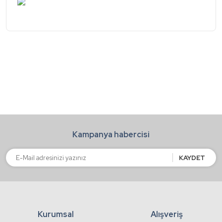
Bu ürünün fiyat bilgisi, resim, ürün açıklamalarında ve
diğer konularda yetersiz gördüğünüz noktaları öneri
formunu kullanarak tarafımıza iletebilirsiniz.
Bu ürüne ilk yorumu siz yapın!
Görüş ve önerileriniz için teşekkür ederiz.
Ürün resmi kalitesiz, bozuk veya görüntülenemiyor.
Yorum Yaz
Ürün açıklamasında eksik bilgiler bulunuyor.
Ürün bilgilerinde hatalar bulunuyor.
Ürün fiyatı diğer sitelerden daha pahalı.
Bu ürüne benzer farklı alternatifler olmalı.
Kampanya habercisi
KAYDET
Gönder
Kurumsal
Alışveriş