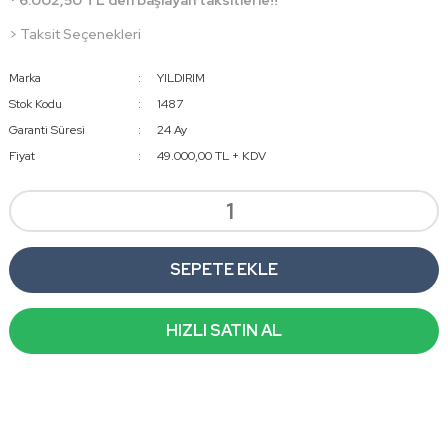
* 6.002,50 TL den başlayan taksitlerle!!
> Taksit Seçenekleri
Marka
YILDIRIM
Stok Kodu
1487
Garanti Süresi
24 Ay
Fiyat
49.000,00 TL + KDV
SEPETE EKLE
HIZLI SATIN AL