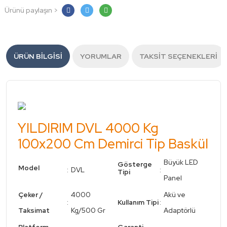
Ürünü paylaşın >
ÜRÜN BILGISI
YORUMLAR
TAKSIT SEÇENEKLERI
YILDIRIM DVL 4000 Kg
100x200 Cm Demirci Tip Baskül
Büyük LED
Gösterge
Model
:
DVL
:
Tipi
Panel
Çeker /
4000
Akü ve
:
Kullanım Tipi
:
Taksimat
Kg/500 Gr
Adaptörlü