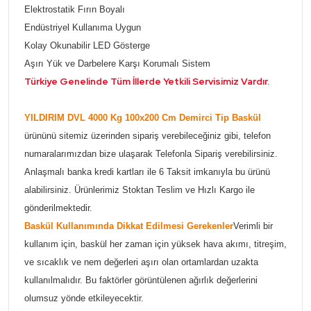
Elektrostatik Fırın Boyalı
Endüstriyel Kullanıma Uygun
Kolay Okunabilir LED Gösterge
Aşırı Yük ve Darbelere Karşı Korumalı Sistem
Türkiye Genelinde Tüm İllerde Yetkili Servisimiz Vardır.
YILDIRIM DVL 4000 Kg 100x200 Cm Demirci Tip Baskül
ürününü sitemiz üzerinden sipariş verebileceğiniz gibi, telefon
numaralarımızdan bize ulaşarak Telefonla Sipariş verebilirsiniz.
Anlaşmalı banka kredi kartları ile 6 Taksit imkanıyla bu ürünü
alabilirsiniz. Ürünlerimiz Stoktan Teslim ve Hızlı Kargo ile
gönderilmektedir.
Baskül Kullanımında Dikkat Edilmesi Gerekenler
Verimli bir
kullanım için, baskül her zaman için yüksek hava akımı, titreşim,
ve sıcaklık ve nem değerleri aşırı olan ortamlardan uzakta
kullanılmalıdır. Bu faktörler görüntülenen ağırlık değerlerini
olumsuz yönde etkileyecektir.