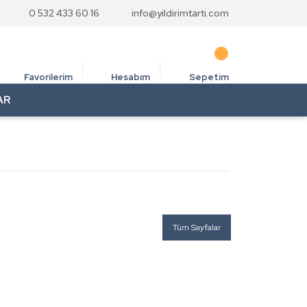
0 532 433 60 16
info@yildirimtarti.com
Favorilerim
Hesabım
Sepetim
AR
Tüm Sayfalar