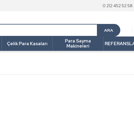
0 212 452 52 58
ARA
Para Sayma
Çelik Para Kasaları
REFERANSL
Makineleri